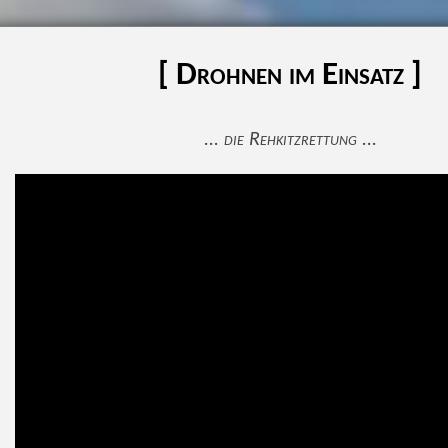
[ Drohnen im Einsatz ]
... die Rehkitzrettung ...