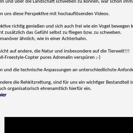
hen und über die Landschaft schweben zu können, war schon imm
uns diese Perspektive mit hochauflösenden Videos.
ive richtig genießen und sich auch frei wie ein Vogel bewegen kö
ht zusätzlich das Gefühl selbst zu fliegen bzw. zu schweben.
gmanöver ähnlich, wie in einer Achterbahn.
icht auf andere, die Natur und insbesondere auf die Tierwelt!!!
ll-Freestyle-Copter pures Adrenalin verspüren ;-)
n und die technische Anpassungen an unterschiedlichste Anforde
ondere die Rehkitzrettung, sind für uns ein wichtiger Bestandtei
uch organisatorisch ehrenamtlich hierfür ein.
hier