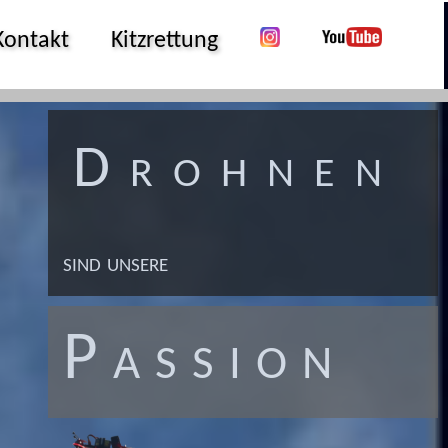
Kontakt
Kitzrettung
Drohnen
sind unsere
P a s s i o n